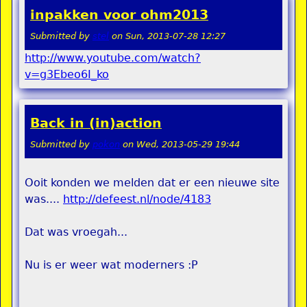
inpakken voor ohm2013
Submitted by
stel
on
Sun, 2013-07-28 12:27
http://www.youtube.com/watch?
v=g3Ebeo6I_ko
Back in (in)action
Submitted by
pokon
on
Wed, 2013-05-29 19:44
Ooit konden we melden dat er een nieuwe site
was....
http://defeest.nl/node/4183
Dat was vroegah...
Nu is er weer wat moderners :P