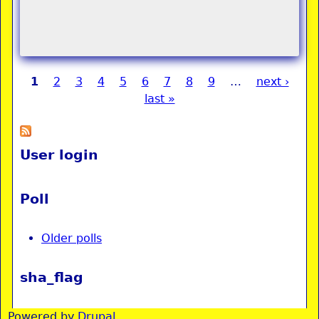
1
2
3
4
5
6
7
8
9
…
next ›
Pages
last »
User login
Poll
Older polls
sha_flag
Powered by
Drupal