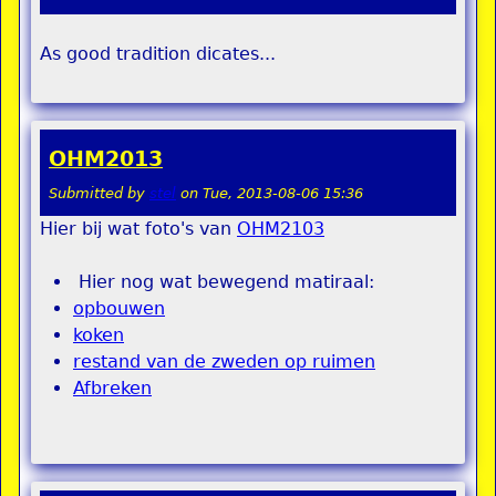
As good tradition dicates...
OHM2013
Submitted by
stel
on
Tue, 2013-08-06 15:36
Hier bij wat foto's van
OHM2103
Hier nog wat bewegend matiraal:
opbouwen
koken
restand van de zweden op ruimen
Afbreken