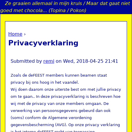
Ze graaien allemaal in mijn kruis / Maar dat gaat niet
Jump to navigation
goed met chocola... (Topina / Pokon)
Home
›
a
You are here
Privacyverklaring
i
n
Submitted by
remi
on
Wed, 2018-04-25 21:41
Zoals de deFEEST members kunnen beamen staat
e
privacy bij ons hoog in het vaandel.
Wij doen daarom onze uiterste best om met jullie privacy
n
om te gaan.. In deze privacyverklaring is beschreven hoe
wij met de privacy van onze members omgaan. De
u
verwerking van persoonsgegevens gebeurd dan ook
(soms) conform de Algemene verordening
gegevensbescherming (AVG). Op onze privacy verklaring
is het interne deFEEST recht van toepassing.