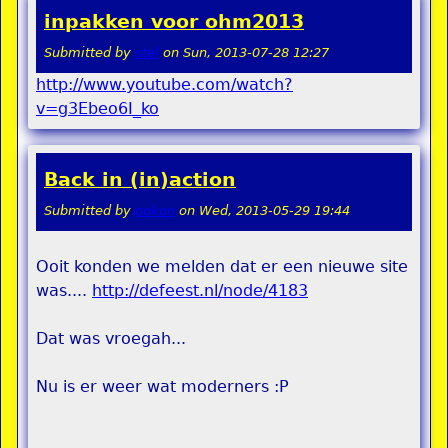
inpakken voor ohm2013
Submitted by
stel
on
Sun, 2013-07-28 12:27
http://www.youtube.com/watch?
v=g3Ebeo6I_ko
Back in (in)action
Submitted by
pokon
on
Wed, 2013-05-29 19:44
Ooit konden we melden dat er een nieuwe site
was....
http://defeest.nl/node/4183
Dat was vroegah...
Nu is er weer wat moderners :P