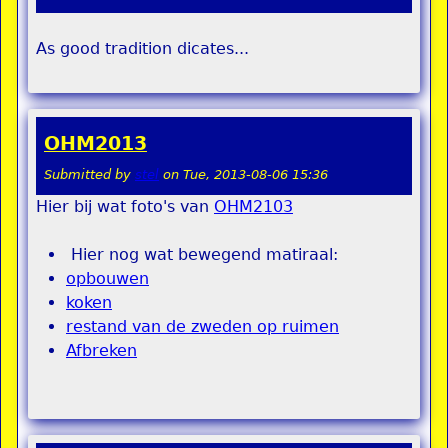
As good tradition dicates...
OHM2013
Submitted by
stel
on
Tue, 2013-08-06 15:36
Hier bij wat foto's van
OHM2103
Hier nog wat bewegend matiraal:
opbouwen
koken
restand van de zweden op ruimen
Afbreken