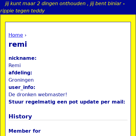
jij kunt maar 2 dingen onthouden , jij bent biniar -
Jump to navigation
rippie tegen teddy
Home
›
a
You are here
remi
i
nickname:
n
Remi
afdeling:
Groningen
e
user_info:
De dronken webmaster!
n
Stuur regelmatig een pot update per mail:
u
History
Member for