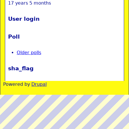
17 years 5 months
User login
Poll
Older polls
sha_flag
Powered by
Drupal