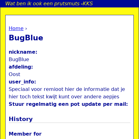
Wat ben ik ook een prutsmuts -KKS
Jump to navigation
Home
›
a
You are here
BugBlue
i
nickname:
n
BugBlue
afdeling:
Oost
e
user_info:
Speciaal voor remioot hier de informatie dat je
n
hier toch tekst kwijt kunt over andere aepjes
u
Stuur regelmatig een pot update per mail:
History
Member for