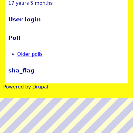
17 years 5 months
User login
Poll
Older polls
sha_flag
Powered by
Drupal