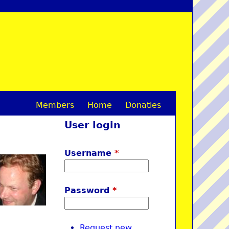
Members
Home
Donaties
M
User login
a
i
Username
*
n
m
Password
*
e
n
Request new