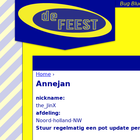
Bug Blue
Home
›
You are here
Annejan
nickname:
the_JinX
afdeling:
Noord-holland-NW
Stuur regelmatig een pot update per