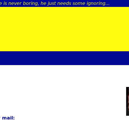
 is never boring, he just needs some ignoring...
Jump to navigation
 mail: