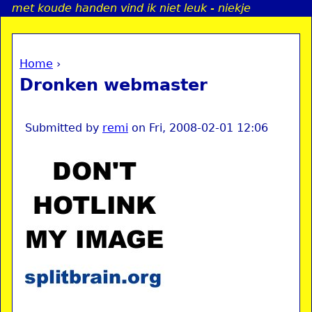
met koude handen vind ik niet leuk - niekje
Jump to navigation
Home
›
a
You are here
Dronken webmaster
i
n
Submitted by
remi
on
Fri, 2008-02-01 12:06
e
n
u