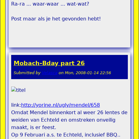
Ra-ra ... waar-waar ... wat-wat?
Post maar als je het gevonden hebt!
Mobach-Bday part 26
Submitted by
Velasca
on
Mon, 2008-01-14 22:56
link:
http://yorine.nl/ugly/mendel/658
Omdat Mendel binnenkort al weer 26 lentes de
weiden van Echteld en omstreken onveilig
maakt, is er feest.
Op 9 Februari a.s. te Echteld, inclusief BBQ..