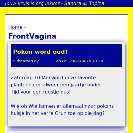
Jouw kruis is erg lekker - Sandra @ Topina
Jump to navigation
Home
›
a
You are here
FrontVagina
i
Pokon word oud!
n
Submitted by
Velasca
on
Fri, 2008-04-18 13:59
e
Zaterdag 10 Mei word onze favorite
plantenhater alweer een jaartje ouder.
n
Tijd voor een feestje dus!
u
Wie oh Wie komen er allemaal naar pokons
huisje in het verre Grun toe op die dag?