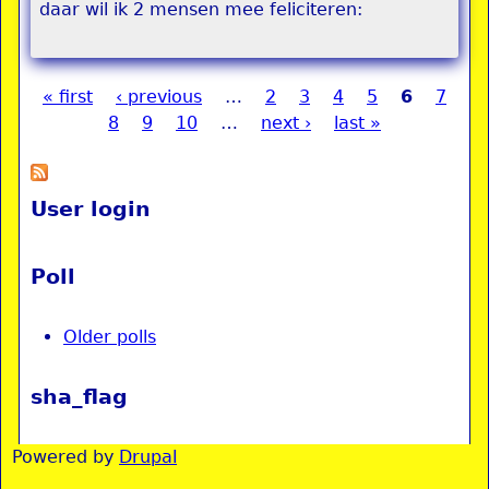
daar wil ik 2 mensen mee feliciteren:
« first
‹ previous
…
2
3
4
5
6
7
Pages
8
9
10
…
next ›
last »
User login
Poll
Older polls
sha_flag
Powered by
Drupal