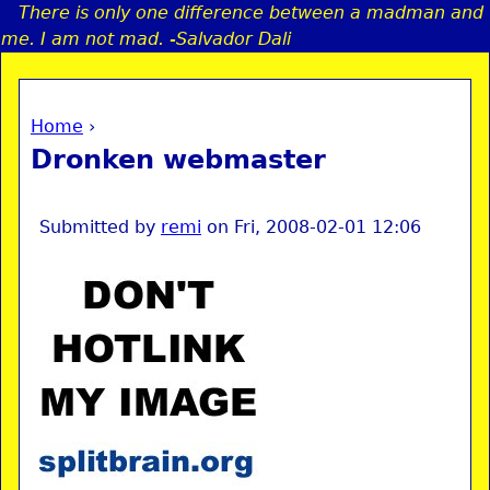
There is only one difference between a madman and
Jump to navigation
me. I am not mad. -Salvador Dali
Home
›
a
You are here
Dronken webmaster
i
n
Submitted by
remi
on
Fri, 2008-02-01 12:06
e
n
u