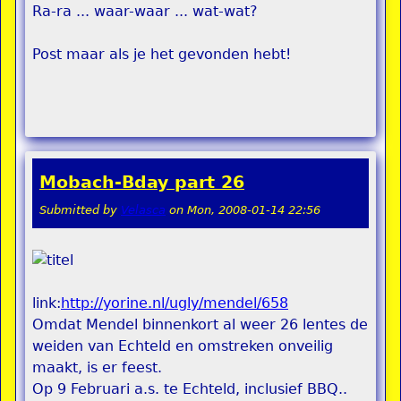
Ra-ra ... waar-waar ... wat-wat?
Post maar als je het gevonden hebt!
Mobach-Bday part 26
Submitted by
Velasca
on
Mon, 2008-01-14 22:56
link:
http://yorine.nl/ugly/mendel/658
Omdat Mendel binnenkort al weer 26 lentes de
weiden van Echteld en omstreken onveilig
maakt, is er feest.
Op 9 Februari a.s. te Echteld, inclusief BBQ..