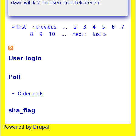
daar wil ik 2 mensen mee feliciteren:
« first
‹ previous
…
2
3
4
5
6
7
Pages
8
9
10
…
next ›
last »
User login
Poll
Older polls
sha_flag
Powered by
Drupal