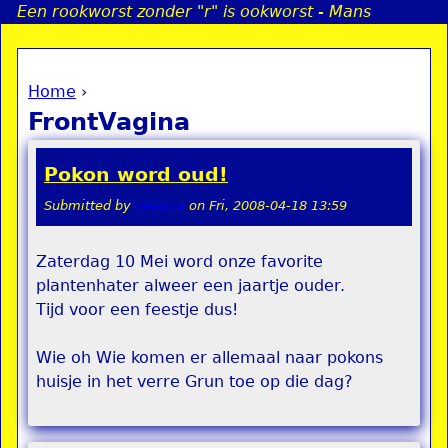
Een rookworst zonder "r" is ookworst - Mans
Jump to navigation
Home
›
a
You are here
FrontVagina
i
Pokon word oud!
n
Submitted by
Velasca
on
Fri, 2008-04-18 13:59
e
Zaterdag 10 Mei word onze favorite
plantenhater alweer een jaartje ouder.
n
Tijd voor een feestje dus!
u
Wie oh Wie komen er allemaal naar pokons
huisje in het verre Grun toe op die dag?