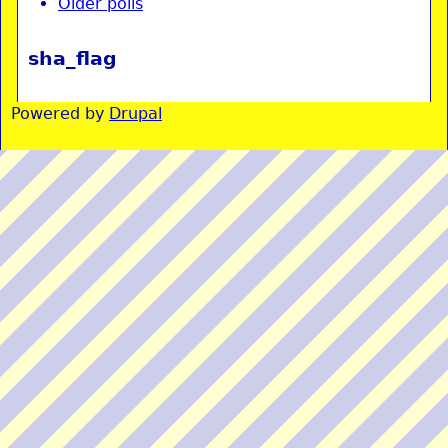
Older polls
sha_flag
Powered by
Drupal