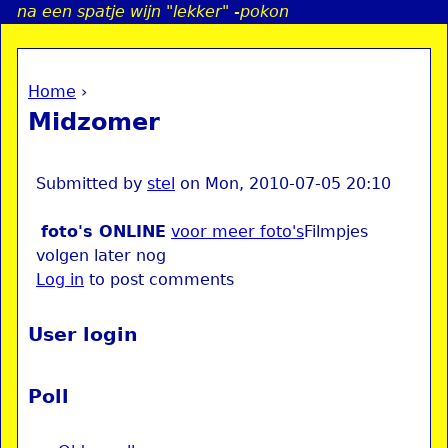
na een spatje wijn "lekker" -pokon
Jump to navigation
Home
›
a
You are here
Midzomer
i
n
Submitted by
stel
on
Mon, 2010-07-05 20:10
foto's ONLINE
voor meer foto's
Filmpjes
e
volgen later nog
Log in
to post comments
n
u
User login
Poll