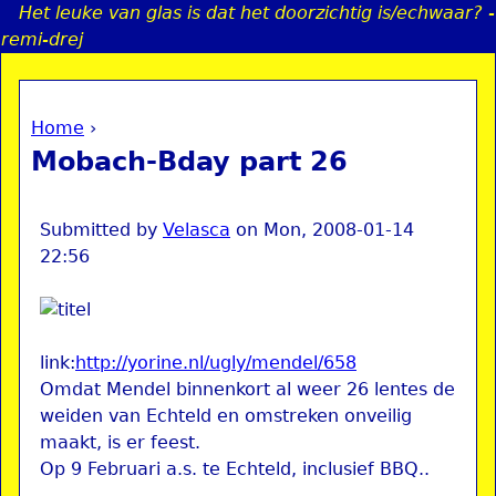
Het leuke van glas is dat het doorzichtig is/echwaar? -
Jump to navigation
remi-drej
Home
›
a
You are here
Mobach-Bday part 26
i
n
Submitted by
Velasca
on
Mon, 2008-01-14
22:56
e
n
link:
http://yorine.nl/ugly/mendel/658
Omdat Mendel binnenkort al weer 26 lentes de
u
weiden van Echteld en omstreken onveilig
maakt, is er feest.
Op 9 Februari a.s. te Echteld, inclusief BBQ..