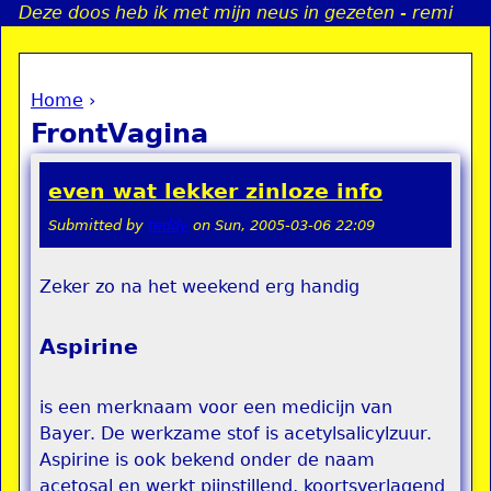
Deze doos heb ik met mijn neus in gezeten - remi
Jump to navigation
Home
›
a
You are here
FrontVagina
i
even wat lekker zinloze info
n
Submitted by
teddy
on
Sun, 2005-03-06 22:09
e
Zeker zo na het weekend erg handig
n
Aspirine
u
is een merknaam voor een medicijn van
Bayer. De werkzame stof is acetylsalicylzuur.
Aspirine is ook bekend onder de naam
acetosal en werkt pijnstillend, koortsverlagend