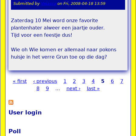
Submitted by
Velasca
on
Fri, 2008-04-18 13:59
Zaterdag 10 Mei word onze favorite
plantenhater alweer een jaartje ouder.
Tijd voor een feestje dus!
Wie oh Wie komen er allemaal naar pokons
huisje in het verre Grun toe op die dag?
« first
‹ previous
1
2
3
4
5
6
7
Pages
8
9
…
next ›
last »
User login
Poll