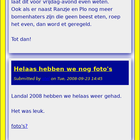
laat dit voor vrijdag-avond even weten.
Ook als er naast Ranzje en Plo nog meer
bomenhaters zijn die geen beest eten, roep
het even, dan word et geregeld.
Tot dan!
Helaas hebben we nog foto's
Submitted by
stel
on
Tue, 2008-09-23 14:45
Landal 2008 hebben we helaas weer gehad.
Het was leuk.
foto's
?