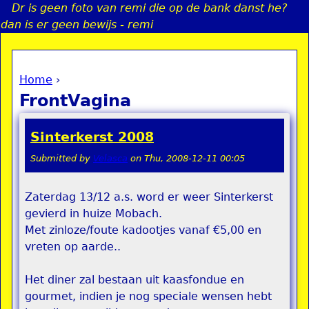
Dr is geen foto van remi die op de bank danst he?
Jump to navigation
dan is er geen bewijs - remi
Home
›
a
You are here
FrontVagina
i
Sinterkerst 2008
n
Submitted by
Velasca
on
Thu, 2008-12-11 00:05
e
Zaterdag 13/12 a.s. word er weer Sinterkerst
gevierd in huize Mobach.
n
Met zinloze/foute kadootjes vanaf €5,00 en
u
vreten op aarde..
Het diner zal bestaan uit kaasfondue en
gourmet, indien je nog speciale wensen hebt