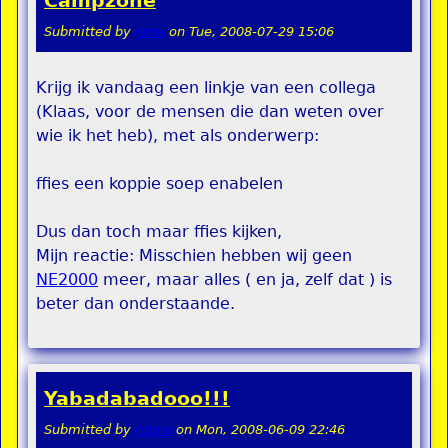
Campzone
Submitted by
remi
on
Tue, 2008-07-29 15:06
Krijg ik vandaag een linkje van een collega
(Klaas, voor de mensen die dan weten over
wie ik het heb), met als onderwerp:
ffies een koppie soep enabelen
Dus dan toch maar ffies kijken,
Mijn reactie: Misschien hebben wij geen
NE2000
meer, maar alles ( en ja, zelf dat ) is
beter dan onderstaande.
Yabadabadooo!!!
Submitted by
rippie
on
Mon, 2008-06-09 22:46