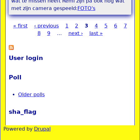
wat te missen heeft Remi zijn pa ook nog wat
met zijn camera gespeeld:
FOTO's
« first
‹ previous
1
2
3
4
5
6
7
Pages
8
9
…
next ›
last »
User login
Poll
Older polls
sha_flag
Powered by
Drupal