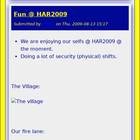
Fun @ HAR2009
Submitted by
pokon
on
Thu, 2009-08-13 15:17
We are enjoying our selfs @ HAR2009 @
the moment.
Doing a lot of security (physical) shifts.
The Village:
Our fire lane: