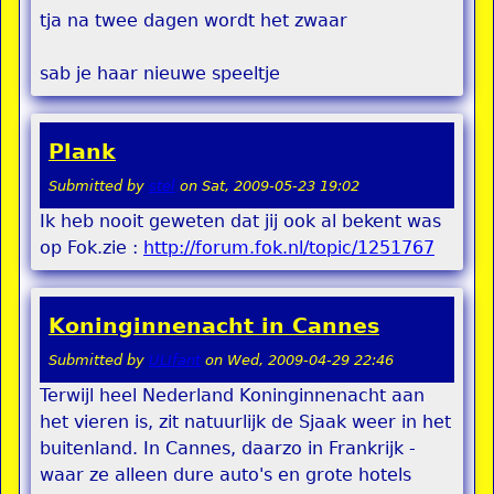
tja na twee dagen wordt het zwaar
sab je haar nieuwe speeltje
Plank
Submitted by
stel
on
Sat, 2009-05-23 19:02
Ik heb nooit geweten dat jij ook al bekent was
op Fok.zie :
http://forum.fok.nl/topic/1251767
Koninginnenacht in Cannes
Submitted by
ULIfant
on
Wed, 2009-04-29 22:46
Terwijl heel Nederland Koninginnenacht aan
het vieren is, zit natuurlijk de Sjaak weer in het
buitenland. In Cannes, daarzo in Frankrijk -
waar ze alleen dure auto's en grote hotels