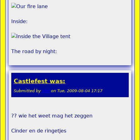
Inside:
The road by night:
Castlefest was:
Submitted by
stel
on
Tue, 2009-08-04 17:17
?? wie het weet mag het zeggen
Cinder en de ringetjes