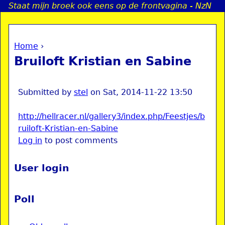
Staat mijn broek ook eens op de frontvagina - NzN
Jump to navigation
Home
›
a
You are here
Bruiloft Kristian en Sabine
i
n
Submitted by
stel
on
Sat, 2014-11-22 13:50
http://hellracer.nl/gallery3/index.php/Feestjes/b
e
ruiloft-Kristian-en-Sabine
Log in
to post comments
n
u
User login
Poll