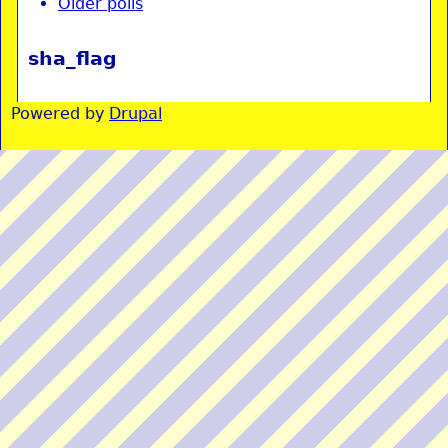
Older polls
sha_flag
Powered by
Drupal