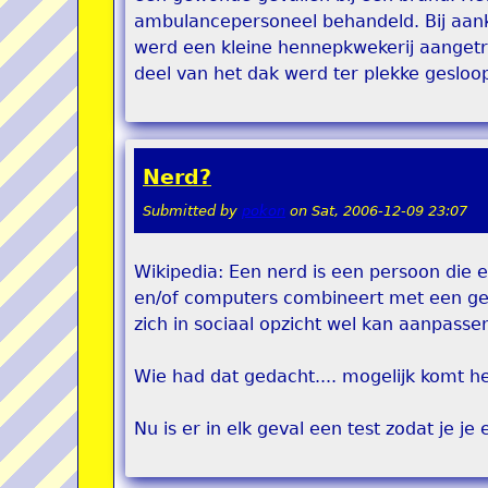
ambulancepersoneel behandeld. Bij aank
werd een kleine hennepkwekerij aangetro
deel van het dak werd ter plekke geslo
Nerd?
Submitted by
pokon
on
Sat, 2006-12-09 23:07
Wikipedia: Een nerd is een persoon die 
en/of computers combineert met een gebr
zich in sociaal opzicht wel kan aanpasse
Wie had dat gedacht.... mogelijk komt
Nu is er in elk geval een test zodat je je