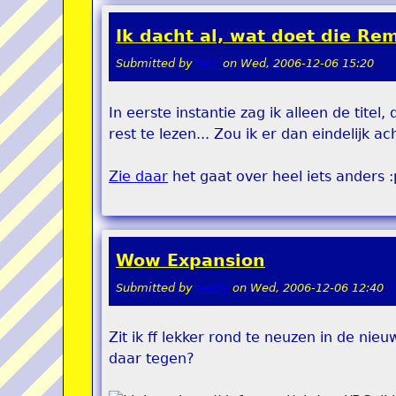
Ik dacht al, wat doet die Remi
Submitted by
KKS
on
Wed, 2006-12-06 15:20
In eerste instantie zag ik alleen de titel,
rest te lezen... Zou ik er dan eindelij
Zie daar
het gaat over heel iets anders :p
Wow Expansion
Submitted by
teddy
on
Wed, 2006-12-06 12:40
Zit ik ff lekker rond te neuzen in de ni
daar tegen?