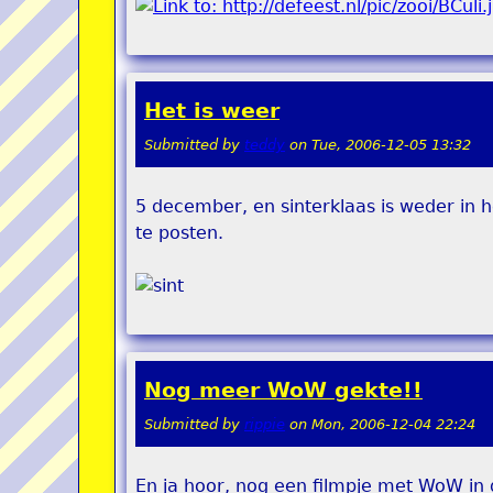
Het is weer
Submitted by
teddy
on
Tue, 2006-12-05 13:32
5 december, en sinterklaas is weder in 
te posten.
Nog meer WoW gekte!!
Submitted by
rippie
on
Mon, 2006-12-04 22:24
En ja hoor, nog een filmpje met WoW in 