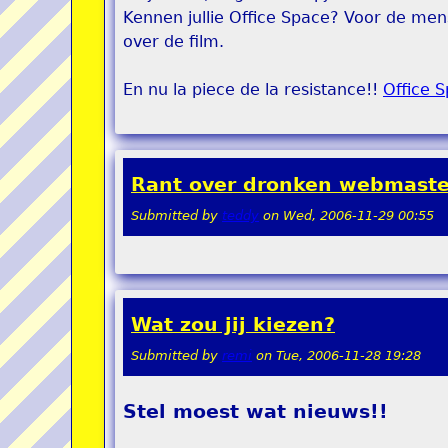
Kennen jullie Office Space? Voor de men
over de film.
En nu la piece de la resistance!!
Office 
Rant over dronken webmaste
Submitted by
teddy
on
Wed, 2006-11-29 00:55
Wat zou jij kiezen?
Submitted by
remi
on
Tue, 2006-11-28 19:28
Stel moest wat nieuws!!