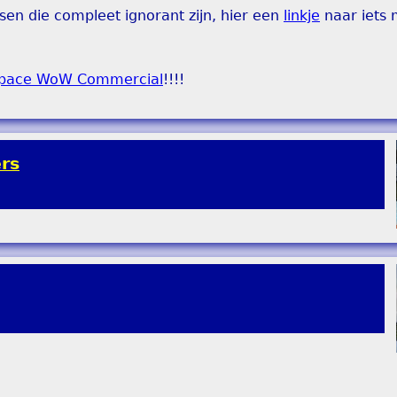
sen die compleet ignorant zijn, hier een
linkje
naar iets 
Space WoW Commercial
!!!!
rs