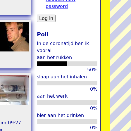
password
u
Poll
In de coronatijd ben ik
vooral
aan het rukken
50%
slaap aan het inhalen
0%
aan het werk
0%
bier aan het drinken
 om 09:27
0%
or