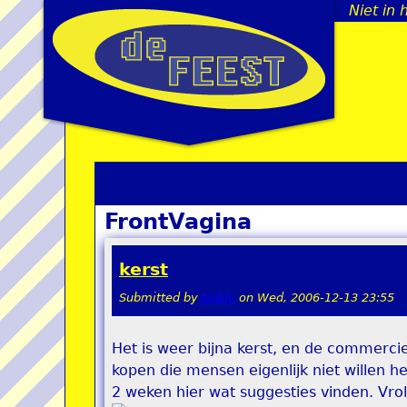
Niet in 
FrontVagina
kerst
Submitted by
teddy
on
Wed, 2006-12-13 23:55
Het is weer bijna kerst, en de commercie
kopen die mensen eigenlijk niet willen 
2 weken hier wat suggesties vinden. Vroli