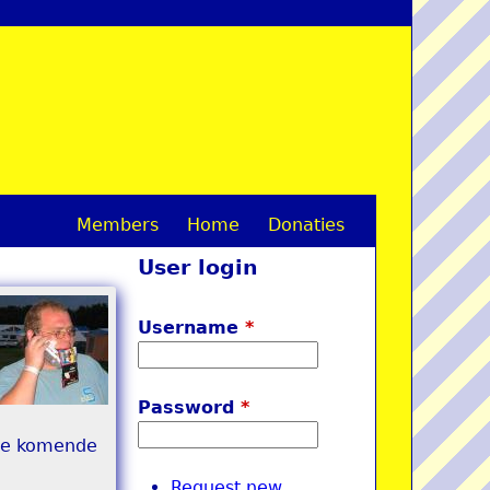
Members
Home
Donaties
M
User login
a
i
Username
*
n
m
Password
*
e
 de komende
n
Request new