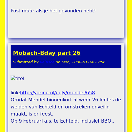
Post maar als je het gevonden hebt!
Mobach-Bday part 26
Submitted by
Velasca
on
Mon, 2008-01-14 22:56
link:
http://yorine.nl/ugly/mendel/658
Omdat Mendel binnenkort al weer 26 lentes de
weiden van Echteld en omstreken onveilig
maakt, is er feest.
Op 9 Februari a.s. te Echteld, inclusief BBQ..