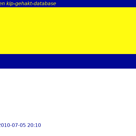
een kip-gehakt-database
Jump to navigation
2010-07-05 20:10