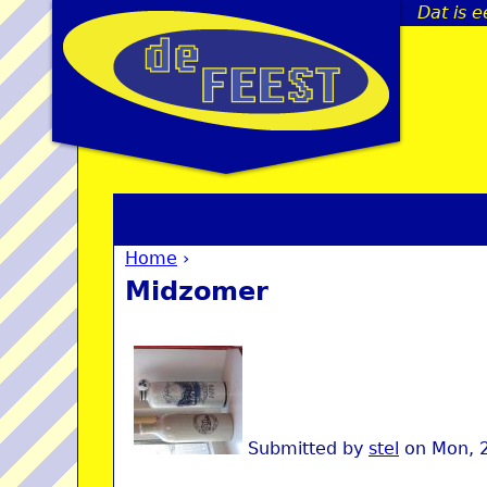
Dat is 
Home
›
You are here
Midzomer
Submitted by
stel
on
Mon, 