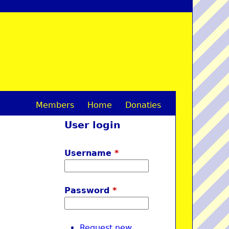
Members
Home
Donaties
M
User login
a
i
Username
*
n
m
Password
*
e
n
Request new