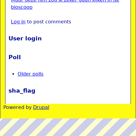
bioscoop
Log in
to post comments
User login
Poll
Older polls
sha_flag
Powered by
Drupal