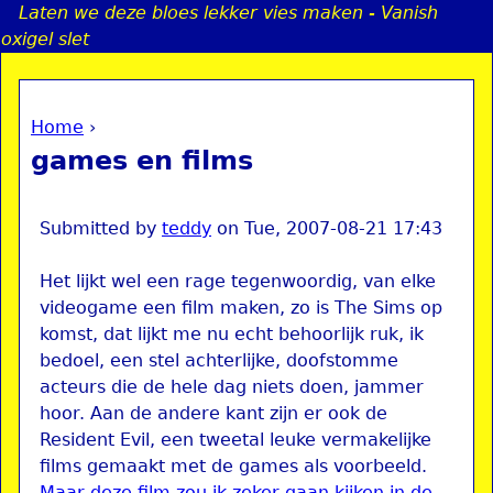
Laten we deze bloes lekker vies maken - Vanish
Jump to navigation
oxigel slet
Home
›
a
You are here
games en films
i
n
Submitted by
teddy
on
Tue, 2007-08-21 17:43
Het lijkt wel een rage tegenwoordig, van elke
e
videogame een film maken, zo is The Sims op
komst, dat lijkt me nu echt behoorlijk ruk, ik
n
bedoel, een stel achterlijke, doofstomme
acteurs die de hele dag niets doen, jammer
u
hoor. Aan de andere kant zijn er ook de
Resident Evil, een tweetal leuke vermakelijke
films gemaakt met de games als voorbeeld.
Maar deze film zou ik zeker gaan kijken in de