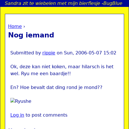
Sandra zit te wiebelen met mijn bierflesje -BugBlue
Jump to navigation
Home
›
a
You are here
Nog iemand
i
n
Submitted by
rippie
on
Sun, 2006-05-07 15:02
Ok, deze kan niet koken, maar hilarsch is het
e
wel. Ryu me een baardje!!
n
En? Hoe bevalt dat ding rond je mond??
u
Log in
to post comments