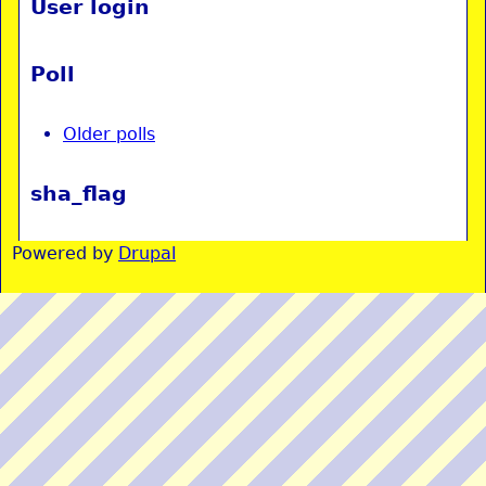
User login
Poll
Older polls
sha_flag
Powered by
Drupal