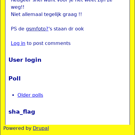
weg!!
Niet allemaal tegelijk graag !!
PS de
gsmfoto
?
's staan dr ook
Log in
to post comments
User login
Poll
Older polls
sha_flag
Powered by
Drupal