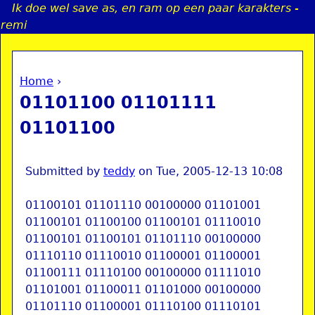
Ik doe wel save as, en ram op een paar karakters -
Jump to navigation
remi
Home
›
a
You are here
01101100 01101111
i
01101100
n
Submitted by
teddy
on
Tue, 2005-12-13 10:08
e
01100101 01101110 00100000 01101001
01100101 01100100 01100101 01110010
n
01100101 01100101 01101110 00100000
u
01110110 01110010 01100001 01100001
01100111 01110100 00100000 01111010
01101001 01100011 01101000 00100000
01101110 01100001 01110100 01110101