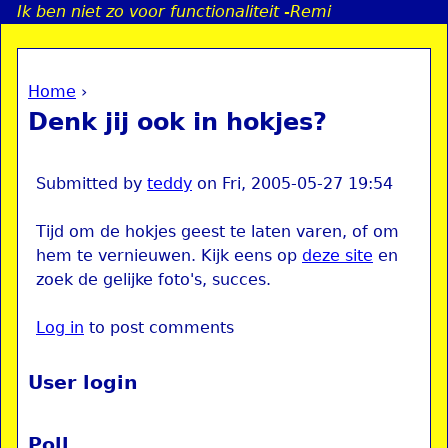
Ik ben niet zo voor functionaliteit -Remi
Jump to navigation
Home
›
a
You are here
Denk jij ook in hokjes?
i
n
Submitted by
teddy
on
Fri, 2005-05-27 19:54
Tijd om de hokjes geest te laten varen, of om
e
hem te vernieuwen. Kijk eens op
deze site
en
zoek de gelijke foto's, succes.
n
Log in
to post comments
u
User login
Poll