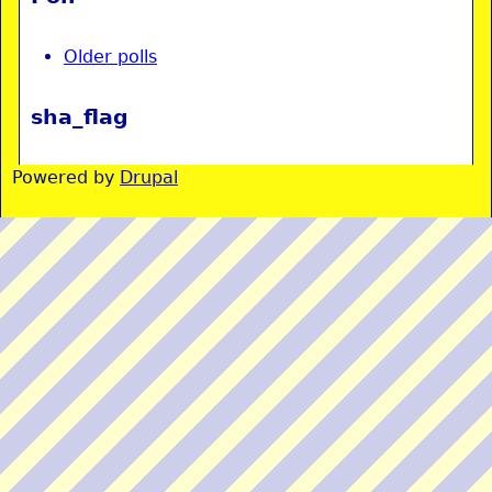
Older polls
sha_flag
Powered by
Drupal