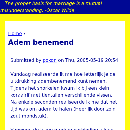
The proper basis for marriage is a mutual
Jump to navigation
misunderstanding. -Oscar Wilde
Home
›
a
You are here
Adem benemend
i
n
Submitted by
pokon
on
Thu, 2005-05-19 20:54
Vandaag realiseerde ik me hoe letterlijk je de
e
uitdrukking adembenemend kunt nemen.
Tijdens het snorkelen kwam ik bij een klein
n
koraalrif met tientallen verschillende vissen.
Na enkele seconden realiseerde ik me dat het
u
tijd was om adem te halen (Heerlijk door zo'n
zout mondstuk).
Vanwege de trage modem verbinding alleen