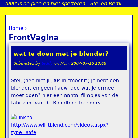
daar is de plee en niet spetteren - Stel en Remi
Jump to navigation
Home
›
a
You are here
FrontVagina
i
wat te doen met je blender?
n
Submitted by
teddy
on
Mon, 2007-07-16 13:08
e
Stel, (nee niet jij, als in "mocht") je hebt een
blender, en geen flauw idee wat je ermee
n
moet doen? hier een aantal filmpjes van de
u
fabrikant van de Blendtech blenders.