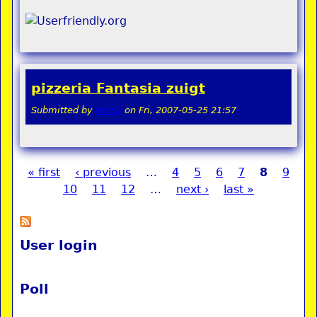
pizzeria Fantasia zuigt
Submitted by
teddy
on
Fri, 2007-05-25 21:57
« first
‹ previous
…
4
5
6
7
8
9
Pages
10
11
12
…
next ›
last »
User login
Poll