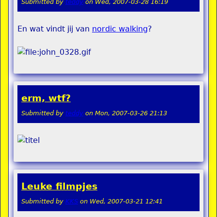
Submitted by
teddy
on
Wed, 2007-03-28 16:19
En wat vindt jij van
nordic walking
?
erm, wtf?
Submitted by
teddy
on
Mon, 2007-03-26 21:13
Leuke filmpjes
Submitted by
KKS
on
Wed, 2007-03-21 12:41