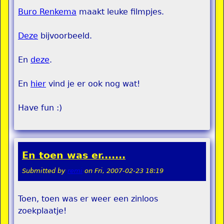
Buro Renkema
maakt leuke filmpjes.
Deze
bijvoorbeeld.
En
deze
.
En
hier
vind je er ook nog wat!
Have fun :)
En toen was er.......
Submitted by
remi
on
Fri, 2007-02-23 18:19
Toen, toen was er weer een zinloos
zoekplaatje!