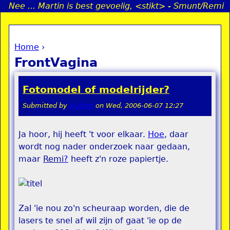
Nee ... Martin is best gevoelig, <stikt> - Smunt/Remi
Jump to navigation
Home
›
a
You are here
FrontVagina
i
Fotomodel of modelrijder?
n
Submitted by
ULIfant
on
Wed, 2006-06-07 12:27
e
Ja hoor, hij heeft 't voor elkaar.
Hoe
, daar
wordt nog nader onderzoek naar gedaan,
n
maar
Remi
?
heeft z'n roze papiertje.
u
Zal 'ie nou zo'n scheuraap worden, die de
lasers te snel af wil zijn of gaat 'ie op de