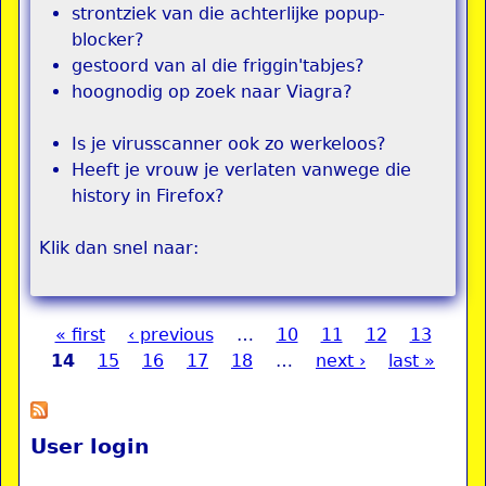
strontziek van die achterlijke popup-
blocker?
gestoord van al die friggin'tabjes?
hoognodig op zoek naar Viagra?
Is je virusscanner ook zo werkeloos?
Heeft je vrouw je verlaten vanwege die
history in Firefox?
Klik dan snel naar:
« first
‹ previous
…
10
11
12
13
Pages
14
15
16
17
18
…
next ›
last »
User login