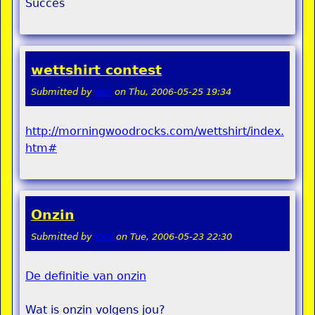
Succes
wettshirt contest
Submitted by
stel
on
Thu, 2006-05-25 19:34
http://morningwoodrocks.com/wettshirt/index.
htm#
Onzin
Submitted by
KKS
on
Tue, 2006-05-23 22:30
De definitie van onzin
Wat is onzin volgens jou?