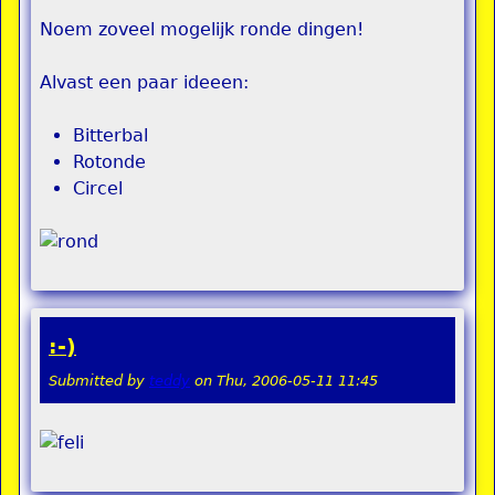
Noem zoveel mogelijk ronde dingen!
Alvast een paar ideeen:
Bitterbal
Rotonde
Circel
:-)
Submitted by
teddy
on
Thu, 2006-05-11 11:45