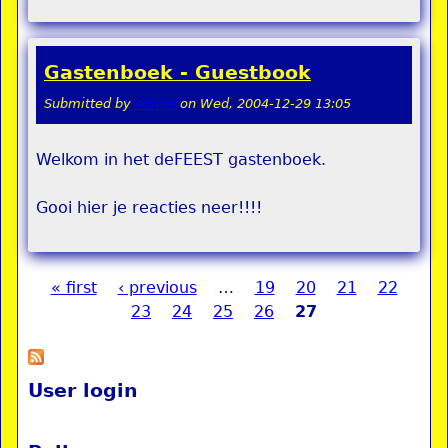
Gastenboek - Guestbook
Submitted by
admin
on
Wed, 2004-12-29 13:05
Welkom in het deFEEST gastenboek.
Gooi hier je reacties neer!!!!
« first
‹ previous
…
19
20
21
22
Pages
23
24
25
26
27
User login