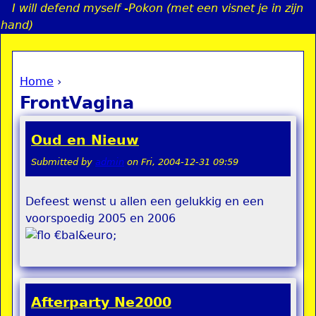
I will defend myself -Pokon (met een visnet je in zijn
Jump to navigation
hand)
Home
›
a
You are here
FrontVagina
i
Oud en Nieuw
n
Submitted by
admin
on
Fri, 2004-12-31 09:59
e
Defeest wenst u allen een gelukkig en een
voorspoedig 2005 en 2006
n
€bal&euro;
u
Afterparty Ne2000