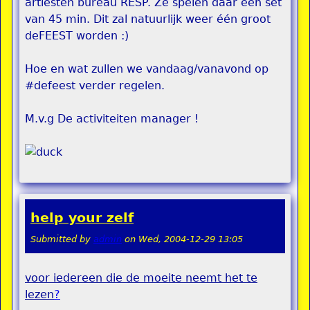
artiesten bureau RESP. Ze spelen daar een set
van 45 min. Dit zal natuurlijk weer één groot
deFEEST worden :)
Hoe en wat zullen we vandaag/vanavond op
#defeest verder regelen.
M.v.g De activiteiten manager !
help your zelf
Submitted by
admin
on
Wed, 2004-12-29 13:05
voor iedereen die de moeite neemt het te
lezen
?