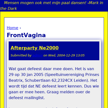
Mensen mogen ook met mijn paal dansen! -Mark in
Jump to navigation
the Dark
Home
›
a
You are here
FrontVagina
i
Afterparty Ne2000
n
Submitted by
admin
on
Wed, 2004-12-29 13:05
e
Wat gaat defeest daar mee doen. Het is van
29 op 30 jan 2005 (Speeltuinvereniging Prinses
n
Beatrix, Schubertlaan 62,2324CX Leiden). Het
u
wordt tijd dat NE defeest leert kennen. Dus wie
gaan er mee heen. Graag melden over de
defeest mailinglist.