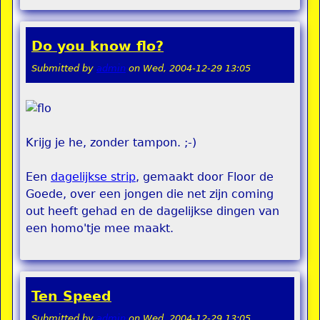
Do you know flo?
Submitted by
admin
on
Wed, 2004-12-29 13:05
Krijg je he, zonder tampon. ;-)
Een
dagelijkse strip
, gemaakt door Floor de
Goede, over een jongen die net zijn coming
out heeft gehad en de dagelijkse dingen van
een homo'tje mee maakt.
Ten Speed
Submitted by
admin
on
Wed, 2004-12-29 13:05