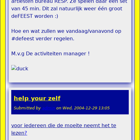
artiesten bureau RESP. Ze spelen daar een set
van 45 min. Dit zal natuurlijk weer één groot
deFEEST worden :)
Hoe en wat zullen we vandaag/vanavond op
#defeest verder regelen.
M.v.g De activiteiten manager !
help your zelf
Submitted by
admin
on
Wed, 2004-12-29 13:05
voor iedereen die de moeite neemt het te
lezen
?