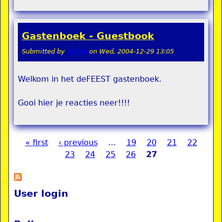
Gastenboek - Guestbook
Submitted by
admin
on
Wed, 2004-12-29 13:05
Welkom in het deFEEST gastenboek.
Gooi hier je reacties neer!!!!
« first
‹ previous
…
19
20
21
22
Pages
23
24
25
26
27
User login