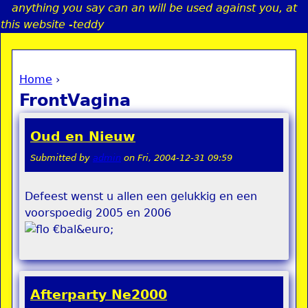
anything you say can an will be used against you, at
Jump to navigation
this website -teddy
Home
›
a
You are here
FrontVagina
i
Oud en Nieuw
n
Submitted by
admin
on
Fri, 2004-12-31 09:59
e
Defeest wenst u allen een gelukkig en een
voorspoedig 2005 en 2006
n
€bal&euro;
u
Afterparty Ne2000