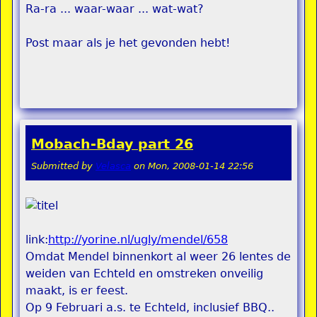
Ra-ra ... waar-waar ... wat-wat?
Post maar als je het gevonden hebt!
Mobach-Bday part 26
Submitted by
Velasca
on
Mon, 2008-01-14 22:56
link:
http://yorine.nl/ugly/mendel/658
Omdat Mendel binnenkort al weer 26 lentes de
weiden van Echteld en omstreken onveilig
maakt, is er feest.
Op 9 Februari a.s. te Echteld, inclusief BBQ..