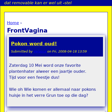
dat removable kan er wel uit -stel
Jump to navigation
Home
›
a
You are here
FrontVagina
i
Pokon word oud!
n
Submitted by
Velasca
on
Fri, 2008-04-18 13:59
e
Zaterdag 10 Mei word onze favorite
plantenhater alweer een jaartje ouder.
n
Tijd voor een feestje dus!
u
Wie oh Wie komen er allemaal naar pokons
huisje in het verre Grun toe op die dag?