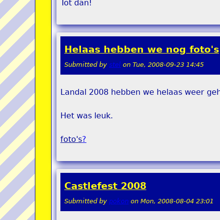
Tot dan!
Helaas hebben we nog foto's
Submitted by
stel
on
Tue, 2008-09-23 14:45
Landal 2008 hebben we helaas weer ge
Het was leuk.
foto's
?
Castlefest 2008
Submitted by
pokon
on
Mon, 2008-08-04 23:01