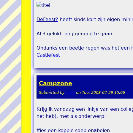
DeFeest
?
heeft sinds kort zijn eigen min
Al 3 gelukt, nog genoeg te gaan...
Ondanks een beetje regen was het een h
Castlefest
Campzone
Submitted by
remi
on
Tue, 2008-07-29 15:06
Krijg ik vandaag een linkje van een coll
het heb), met als onderwerp:
ffies een koppie soep enabelen