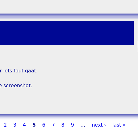
 iets fout gaat.
e screenshot:
2
3
4
5
6
7
8
9
…
next ›
last »