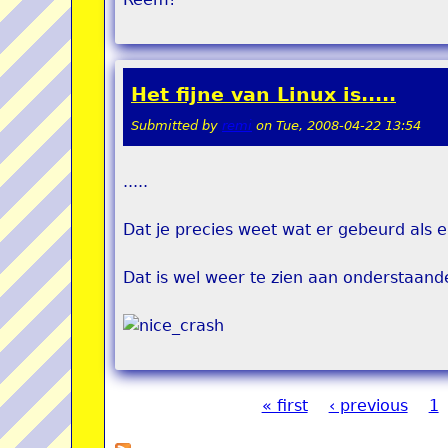
Het fijne van Linux is.....
Submitted by
remi
on
Tue, 2008-04-22 13:54
.....
Dat je precies weet wat er gebeurd als er
Dat is wel weer te zien aan onderstaand
« first
‹ previous
1
Pages