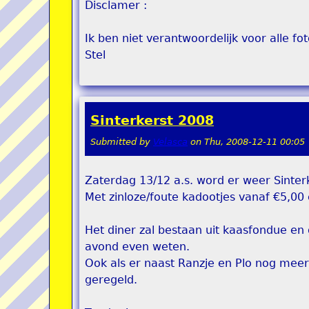
Disclamer :
Ik ben niet verantwoordelijk voor alle fot
Stel
Sinterkerst 2008
Submitted by
Velasca
on
Thu, 2008-12-11 00:05
Zaterdag 13/12 a.s. word er weer Sinter
Met zinloze/foute kadootjes vanaf €5,00 
Het diner zal bestaan uit kaasfondue en 
avond even weten.
Ook als er naast Ranzje en Plo nog meer
geregeld.