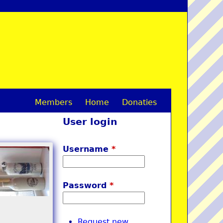
Members
Home
Donaties
M
User login
a
i
Username
*
n
m
Password
*
e
n
Request new