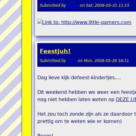
Submitted by
teddy
on
Sat, 2008-05-31 11:15
Feestjuh!
Submitted by
remi
on
Mon, 2008-05-26 18:11
Dag lieve kijk-defeest-kindertjes....
Dit weekend hebben we weer een feestje
nog niet hebben laten weten op
DEZE L
Het zou toch zonde zijn als ze daardoor t
prettig om te weten wie er komen)
Reem!