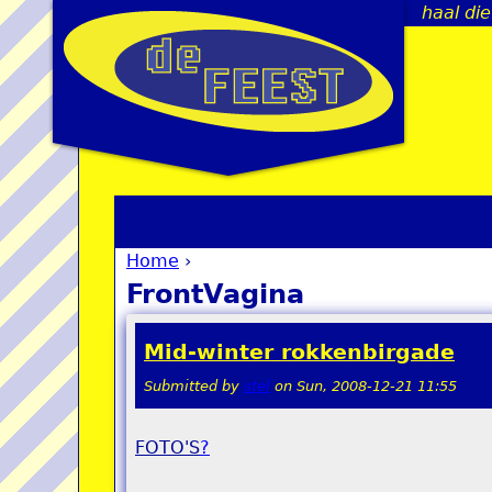
haal die
Home
›
You are here
FrontVagina
Mid-winter rokkenbirgade
Submitted by
stel
on
Sun, 2008-12-21 11:55
FOTO'S
?