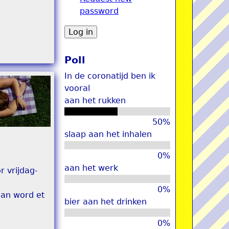
password
u
Poll
In de coronatijd ben ik
vooral
aan het rukken
50%
slaap aan het inhalen
0%
aan het werk
r vrijdag-
0%
dan word et
bier aan het drinken
0%