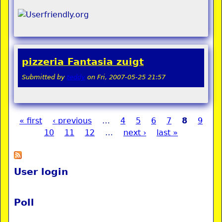
pizzeria Fantasia zuigt
Submitted by
teddy
on
Fri, 2007-05-25 21:57
« first
‹ previous
…
4
5
6
7
8
9
Pages
10
11
12
…
next ›
last »
User login
Poll