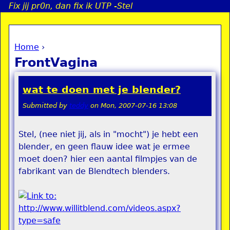
Fix jij pr0n, dan fix ik UTP -Stel
Jump to navigation
Home
›
a
You are here
FrontVagina
i
wat te doen met je blender?
n
Submitted by
teddy
on
Mon, 2007-07-16 13:08
e
Stel, (nee niet jij, als in "mocht") je hebt een
blender, en geen flauw idee wat je ermee
n
moet doen? hier een aantal filmpjes van de
u
fabrikant van de Blendtech blenders.