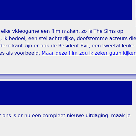
n elke videogame een film maken, zo is The Sims op
k, ik bedoel, een stel achterlijke, doofstomme acteurs di
re kant zijn er ook de Resident Evil, een tweetal leuke
es als voorbeeld.
Maar deze film zou ik zeker gaan kijken
 ons is er nu een compleet nieuwe uitdaging: maak je