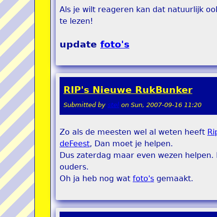
Als je wilt reageren kan dat natuurlijk 
te lezen!
update
foto's
RIP's Nieuwe RukBunker
Submitted by
stel
on
Sun, 2007-09-16 11:20
Zo als de meesten wel al weten heeft
Ri
deFeest
, Dan moet je helpen.
Dus zaterdag maar even wezen helpen. N
ouders.
Oh ja heb nog wat
foto's
gemaakt.