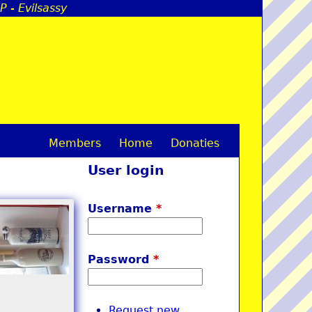
P - Evilsassy
Members
Home
Donaties
M
User login
a
i
Username
*
n
m
Password
*
e
n
Request new