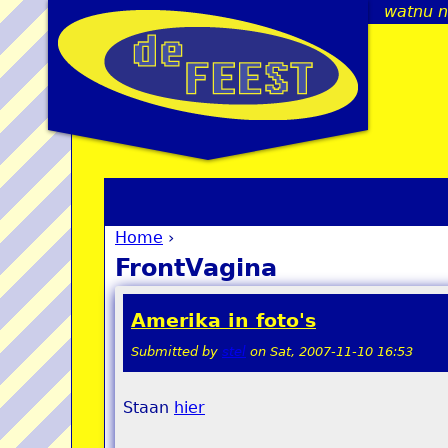
watnu nu
Home
›
You are here
FrontVagina
Amerika in foto's
Submitted by
stel
on
Sat, 2007-11-10 16:53
Staan
hier