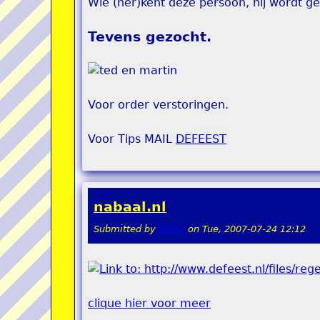
Wie (her)kent deze persoon, hij wordt g
Tevens gezocht.
Voor order verstoringen.
Voor Tips MAIL
DEFEEST
nabaal.nl
Submitted by
teddy
on
Tue, 2007-07-24 12:12
clique hier voor meer