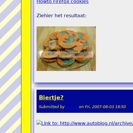
Howto Firefox cookies
Ziehier het resultaat:
Biertje?
Submitted by
pokon
on
Fri, 2007-08-03 18:50