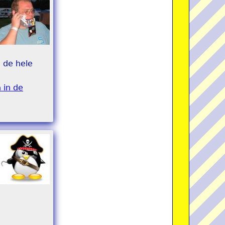
e de hele
 in de