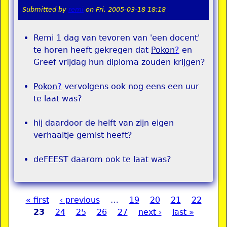
Submitted by
remi
on
Fri, 2005-03-18 18:18
Remi 1 dag van tevoren van 'een docent'
te horen heeft gekregen dat
Pokon
?
en
Greef vrijdag hun diploma zouden krijgen?
Pokon
?
vervolgens ook nog eens een uur
te laat was?
hij daardoor de helft van zijn eigen
verhaaltje gemist heeft?
deFEEST daarom ook te laat was?
« first
‹ previous
…
19
20
21
22
Pages
23
24
25
26
27
next ›
last »