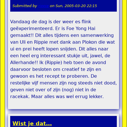
Submitted by
rippie
on
Sun, 2005-03-20 22:15
Vandaag de dag is der weer es flink
geëxperimenteerd. Er is Foe Yong Hai
gemaakt!! Dit alles tijdens een samenwerking
van Uli en Rippie met dank aan Plokon die wat
ui en prei heeft lopen snijden. Dit alles naar
een heel erg interessant stukje uit, jawel, de
Allerhande!! Ik (Rippie) heb toen de avond
daarvoor besloten om creatief te zijn en
gewoon es het recept te proberen. De
restelijke vijf mensen zijn nog steeds niet dood,
geven niet over of zijn (nog) niet in de
racekak. Maar alles was wel errug lekker.
Wist je dat...