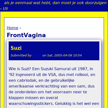
als je eenmaal wat hebt, dan moet je ook doorzuigen
Jump to navigation
- Uli
Home
›
a
You are here
FrontVagina
i
Suzi
n
Submitted by
teddy
on
Sat, 2005-04-09 10:54
e
Wie is Suzi? Een Suzuki Samurai uit 1987, in
'92 ingevoerd uit de VSA, dus met rolkooi, en
n
een cabriodak, en de gebruikelijke
u
amerikaanse verkrachting van een sam, dus
de onderdelen om het voorraam neer te
klappen missen en overal
waarschuwingsstickers. Gelukkig is het wel een