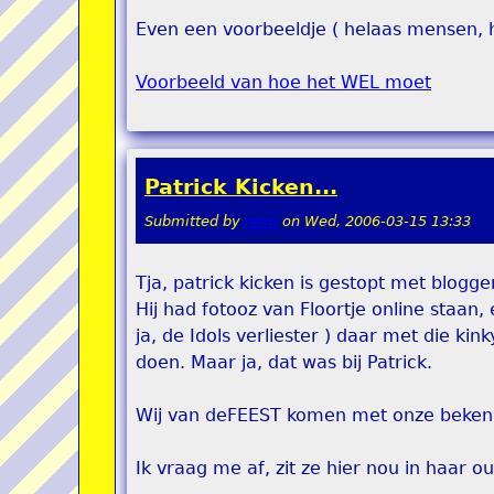
Even een voorbeeldje ( helaas mensen, 
Voorbeeld van hoe het WEL moet
Patrick Kicken...
Submitted by
remi
on
Wed, 2006-03-15 13:33
Tja, patrick kicken is gestopt met blog
Hij had fotooz van Floortje online staa
ja, de Idols verliester ) daar met die ki
doen. Maar ja, dat was bij Patrick.
Wij van deFEEST komen met onze bekend
Ik vraag me af, zit ze hier nou in haar 