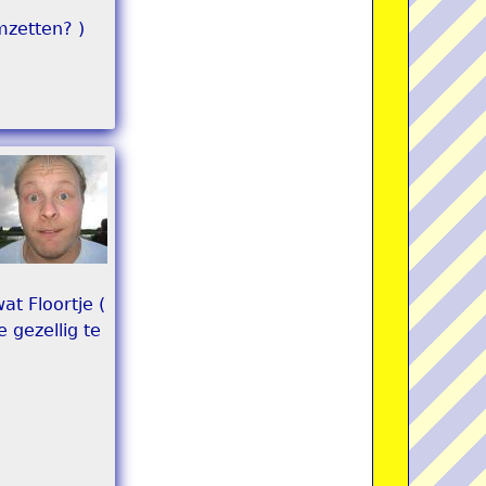
mzetten? )
t Floortje (
 gezellig te