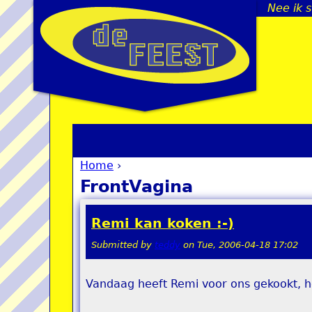
Nee ik s
Home
›
You are here
FrontVagina
Remi kan koken :-)
Submitted by
teddy
on
Tue, 2006-04-18 17:02
Vandaag heeft Remi voor ons gekookt, het