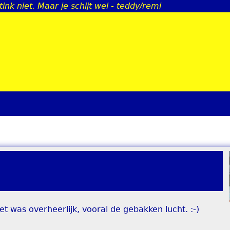
tink niet. Maar je schijt wel - teddy/remi
Jump to navigation
 was overheerlijk, vooral de gebakken lucht. :-)