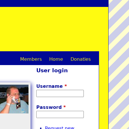
Members
Home
Donaties
M
User login
a
i
Username
*
n
m
Password
*
e
n
Request new