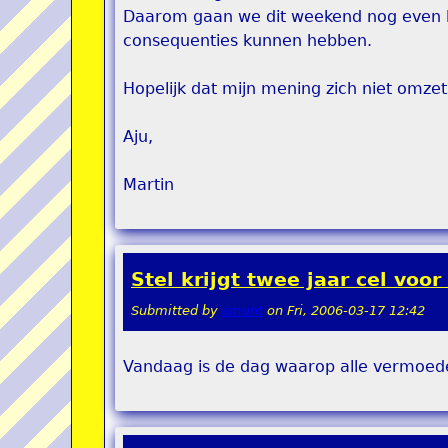
Daarom gaan we dit weekend nog even ki
consequenties kunnen hebben.
Hopelijk dat mijn mening zich niet omzet 
Aju,
Martin
Stel krijgt twee jaar cel voo
Submitted by
smunt
on
Fri, 2006-03-17 12:42
Vandaag is de dag waarop alle vermoed