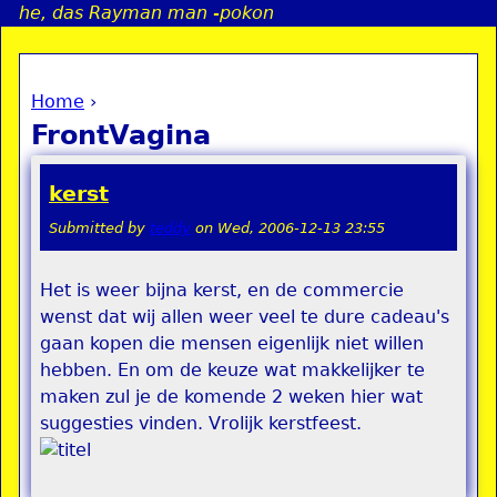
he, das Rayman man -pokon
Jump to navigation
Home
›
a
You are here
FrontVagina
i
kerst
n
Submitted by
teddy
on
Wed, 2006-12-13 23:55
e
Het is weer bijna kerst, en de commercie
wenst dat wij allen weer veel te dure cadeau's
n
gaan kopen die mensen eigenlijk niet willen
u
hebben. En om de keuze wat makkelijker te
maken zul je de komende 2 weken hier wat
suggesties vinden. Vrolijk kerstfeest.