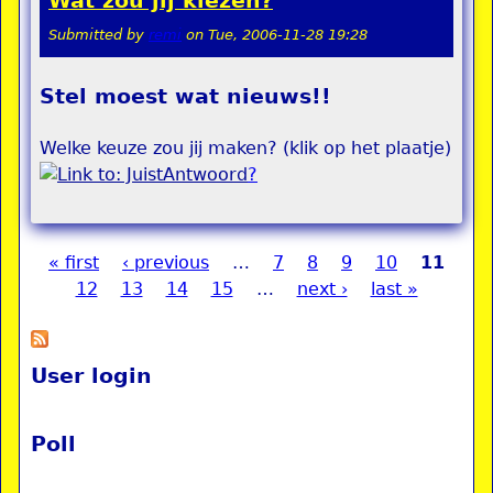
Wat zou jij kiezen?
Submitted by
remi
on
Tue, 2006-11-28 19:28
Stel moest wat nieuws!!
Welke keuze zou jij maken? (klik op het plaatje)
?
« first
‹ previous
…
7
8
9
10
11
Pages
12
13
14
15
…
next ›
last »
User login
Poll