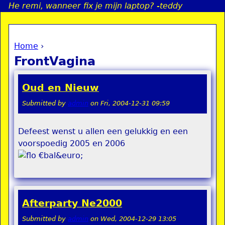
He remi, wanneer fix je mijn laptop? -teddy
Jump to navigation
Home
›
a
You are here
FrontVagina
i
Oud en Nieuw
n
Submitted by
admin
on
Fri, 2004-12-31 09:59
e
Defeest wenst u allen een gelukkig en een
voorspoedig 2005 en 2006
n
€bal&euro;
u
Afterparty Ne2000
Submitted by
admin
on
Wed, 2004-12-29 13:05