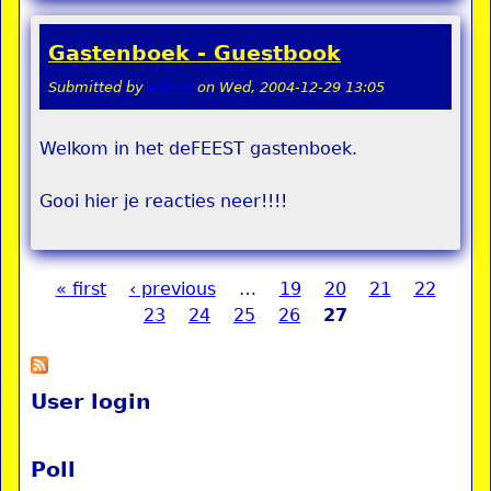
Gastenboek - Guestbook
Submitted by
admin
on
Wed, 2004-12-29 13:05
Welkom in het deFEEST gastenboek.
Gooi hier je reacties neer!!!!
« first
‹ previous
…
19
20
21
22
Pages
23
24
25
26
27
User login
Poll