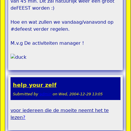
van 45 min. Dit zal natuurlijk weer één groot
deFEEST worden :)
Hoe en wat zullen we vandaag/vanavond op
#defeest verder regelen.
M.v.g De activiteiten manager !
help your zelf
Submitted by
admin
on
Wed, 2004-12-29 13:05
voor iedereen die de moeite neemt het te
lezen
?