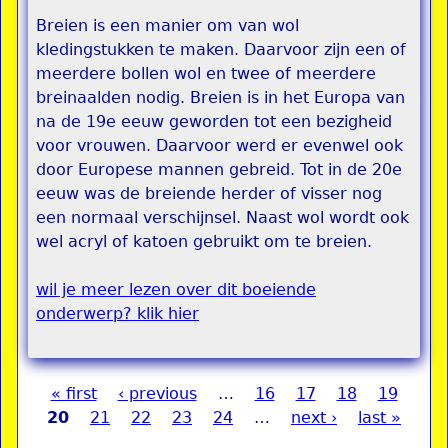
Breien is een manier om van wol
kledingstukken te maken. Daarvoor zijn een of
meerdere bollen wol en twee of meerdere
breinaalden nodig. Breien is in het Europa van
na de 19e eeuw geworden tot een bezigheid
voor vrouwen. Daarvoor werd er evenwel ook
door Europese mannen gebreid. Tot in de 20e
eeuw was de breiende herder of visser nog
een normaal verschijnsel. Naast wol wordt ook
wel acryl of katoen gebruikt om te breien.
wil je meer lezen over dit boeiende
onderwerp? klik hier
« first
‹ previous
…
16
17
18
19
Pages
20
21
22
23
24
…
next ›
last »