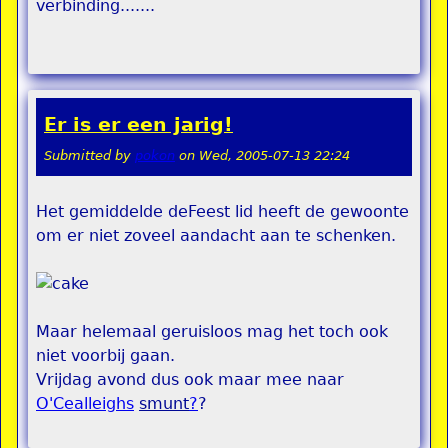
verbinding.......
Er is er een jarig!
Submitted by
pokon
on
Wed, 2005-07-13 22:24
Het gemiddelde deFeest lid heeft de gewoonte
om er niet zoveel aandacht aan te schenken.
Maar helemaal geruisloos mag het toch ook
niet voorbij gaan.
Vrijdag avond dus ook maar mee naar
O'Cealleighs
smunt
?
?