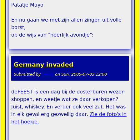
Patatje Mayo
En nu gaan we met zijn allen zingen uit volle
borst,
op de wijs van "heerlijk avondje":
Germany invaded
Submitted by
teddy
on
Sun, 2005-07-03 12:00
deFEEST is een dag bij de oosterburen wezen
shoppen, en weetje wat ze daar verkopen?
Juist, whiskey. En verder ook veel zut. Het was
in elk geval erg gezwellig daar.
Zie de foto's in
het hoekje.