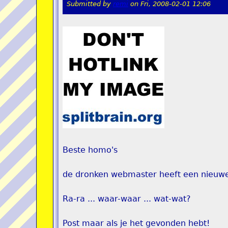
Submitted by
remi
on
Fri, 2008-02-01 12:06
Beste homo's
de dronken webmaster heeft een nieuwe 
Ra-ra ... waar-waar ... wat-wat?
Post maar als je het gevonden hebt!