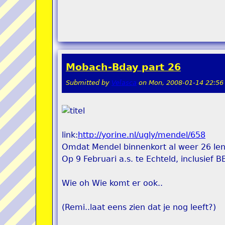
Mobach-Bday part 26
Submitted by
Velasca
on
Mon, 2008-01-14 22:56
link:
http://yorine.nl/ugly/mendel/658
Omdat Mendel binnenkort al weer 26 lent
Op 9 Februari a.s. te Echteld, inclusief B
Wie oh Wie komt er ook..
(Remi..laat eens zien dat je nog leeft?)