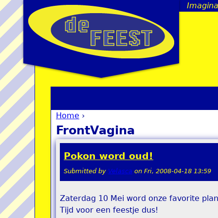
Imagina
Home
›
You are here
FrontVagina
Pokon word oud!
Submitted by
Velasca
on
Fri, 2008-04-18 13:59
Zaterdag 10 Mei word onze favorite plan
Tijd voor een feestje dus!