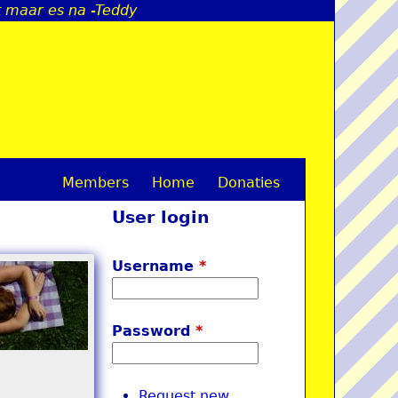
t maar es na -Teddy
Members
Home
Donaties
M
User login
a
i
Username
*
n
m
Password
*
e
n
Request new