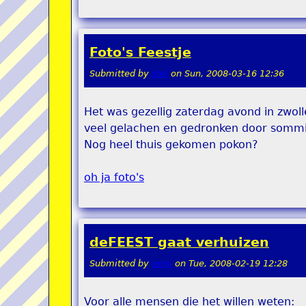
Foto's Feestje
Submitted by
stel
on
Sun, 2008-03-16 12:36
Het was gezellig zaterdag avond in zwoll
veel gelachen en gedronken door somm
Nog heel thuis gekomen pokon?
oh ja foto's
deFEEST gaat verhuizen
Submitted by
remi
on
Tue, 2008-02-19 12:28
Voor alle mensen die het willen weten: