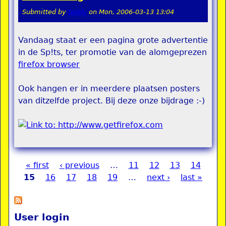
Submitted by
teddy
on
Mon, 2006-03-13 13:04
Vandaag staat er een pagina grote advertentie
in de Sp!ts, ter promotie van de alomgeprezen
firefox browser
Ook hangen er in meerdere plaatsen posters
van ditzelfde project. Bij deze onze bijdrage :-)
« first
‹ previous
…
11
12
13
14
Pages
15
16
17
18
19
…
next ›
last »
User login