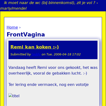
ik moet naar de wc (bij binnenkomst), zit je vol ? -
Jump to navigation
marly/mendel
Home
›
a
You are here
FrontVagina
i
Remi kan koken :-)
n
Submitted by
teddy
on
Tue, 2006-04-18 17:02
e
Vandaag heeft Remi voor ons gekookt, het was
overheerlijk, vooral de gebakken lucht. :-)
n
u
Ter lering ende vermaeck, nog een vototje