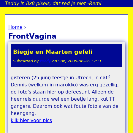
Teddy in 8x8 pixels, dat red je niet -Remi
Jump to navigation
Home
›
a
You are here
FrontVagina
i
Biegje en Maarten gefeli
n
Submitted by
teddy
on
Sun, 2005-06-26 12:11
e
gisteren (25 juni) feestje in Utrech, in café
Dennis (welkom in marokko) was erg gezellig,
n
de foto's staan hier op defeest.nl. Alleen de
u
heenreis duurde wel een beetje lang, kut TT
gangers. Daarom ook wat foute foto's van de
heengang.
klik hier voor pics