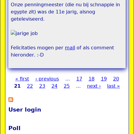
Onze penningmeester (die nu bij schnappie in
egypte zit) was de 11e jarig, alsnog
geteleviseerd.
Felicitaties mogen per
mail
of als comment
hieronder. :-D
« first
‹ previous
…
17
18
19
20
Pages
21
22
23
24
25
…
next ›
last »
User login
Poll