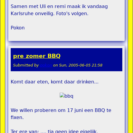
Samen met Uli en remi maak ik vandaag
Karlsruhe onveilig. Foto's volgen.
Pokon
pre zomer BBQ
Submitted by
pokon
on
Sun, 2005-06-05 21:58
Komt daar eten, komt daar drinken...
We willen proberen om 17 juni een BBQ te
fixen.
Ter ere van: .... tja geen idee eigelijk.