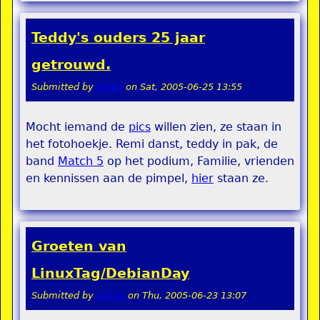
Teddy's ouders 25 jaar
getrouwd.
Submitted by
teddy
on
Sat, 2005-06-25 13:55
Mocht iemand de
pics
willen zien, ze staan in
het fotohoekje. Remi danst, teddy in pak, de
band
Match 5
op het podium, Familie, vrienden
en kennissen aan de pimpel,
hier
staan ze.
Groeten van
LinuxTag/DebianDay
Submitted by
pokon
on
Thu, 2005-06-23 13:07