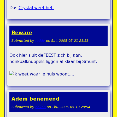
Dus
Crystal weet het.
Beware
Submitted by
teddy
on
Sat, 2005-05-21 21:53
Ook hier sluit deFEEST zich bij aan,
honkbalknuppels liggen al klaar bij Smunt.
Adem benemend
Submitted by
pokon
on
Thu, 2005-05-19 20:54