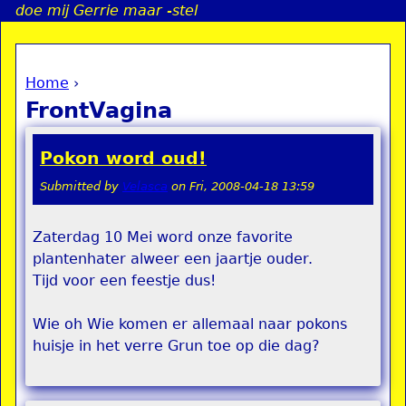
doe mij Gerrie maar -stel
Jump to navigation
Home
›
a
You are here
FrontVagina
i
Pokon word oud!
n
Submitted by
Velasca
on
Fri, 2008-04-18 13:59
e
Zaterdag 10 Mei word onze favorite
plantenhater alweer een jaartje ouder.
n
Tijd voor een feestje dus!
u
Wie oh Wie komen er allemaal naar pokons
huisje in het verre Grun toe op die dag?