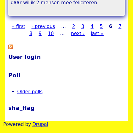
daar wil ik 2 mensen mee feliciteren:
« first
‹ previous
…
2
3
4
5
6
7
Pages
8
9
10
…
next ›
last »
User login
Poll
Older polls
sha_flag
Powered by
Drupal