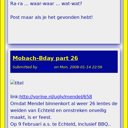
Ra-ra ... waar-waar ... wat-wat?
Post maar als je het gevonden hebt!
Mobach-Bday part 26
Submitted by
Velasca
on
Mon, 2008-01-14 22:56
link:
http://yorine.nl/ugly/mendel/658
Omdat Mendel binnenkort al weer 26 lentes de
weiden van Echteld en omstreken onveilig
maakt, is er feest.
Op 9 Februari a.s. te Echteld, inclusief BBQ..