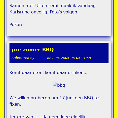
Samen met Uli en remi maak ik vandaag
Karlsruhe onveilig. Foto's volgen.
Pokon
pre zomer BBQ
Submitted by
pokon
on
Sun, 2005-06-05 21:58
Komt daar eten, komt daar drinken...
We willen proberen om 17 juni een BBQ te
fixen.
Ter ere van: .... tja geen idee eigelijk.