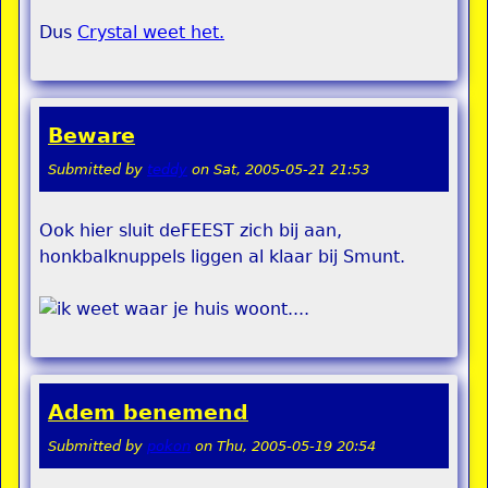
Dus
Crystal weet het.
Beware
Submitted by
teddy
on
Sat, 2005-05-21 21:53
Ook hier sluit deFEEST zich bij aan,
honkbalknuppels liggen al klaar bij Smunt.
Adem benemend
Submitted by
pokon
on
Thu, 2005-05-19 20:54