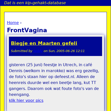
Dat is een kip-gehakt-database
Jump to navigation
Home
›
a
You are here
FrontVagina
i
Biegje en Maarten gefeli
n
Submitted by
teddy
on
Sun, 2005-06-26 12:11
e
gisteren (25 juni) feestje in Utrech, in café
Dennis (welkom in marokko) was erg gezellig,
n
de foto's staan hier op defeest.nl. Alleen de
u
heenreis duurde wel een beetje lang, kut TT
gangers. Daarom ook wat foute foto's van de
heengang.
klik hier voor pics