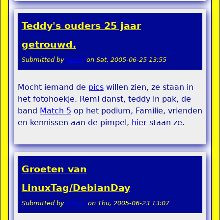
Teddy's ouders 25 jaar
getrouwd.
Submitted by
teddy
on
Sat, 2005-06-25 13:55
Mocht iemand de
pics
willen zien, ze staan in
het fotohoekje. Remi danst, teddy in pak, de
band
Match 5
op het podium, Familie, vrienden
en kennissen aan de pimpel,
hier
staan ze.
Groeten van
LinuxTag/DebianDay
Submitted by
pokon
on
Thu, 2005-06-23 13:07