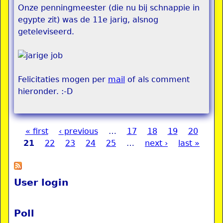
Onze penningmeester (die nu bij schnappie in
egypte zit) was de 11e jarig, alsnog
geteleviseerd.
Felicitaties mogen per
mail
of als comment
hieronder. :-D
« first
‹ previous
…
17
18
19
20
Pages
21
22
23
24
25
…
next ›
last »
User login
Poll