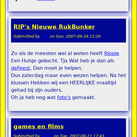
RIP's Nieuwe RukBunker
Submitted by
stel
on
Sun, 2007-09-16 11:20
Zo als de meesten wel al weten heeft
Rippie
Een Huisje gekocht. Tja Wat heb je dan als
deFeest
, Dan moet je helpen.
Dus zaterdag maar even wezen helpen. Na het
klussen Hebben wij een HEERLIJKE maaltijd
gehad bij zijn ouders.
Oh ja heb nog wat
foto's
gemaakt.
games en films
Submitted by
teddy
on
Tue, 2007-08-21 17:43