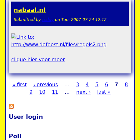
nabaal.nl
Submitted by
teddy
on
Tue, 2007-07-24 12:12
clique hier voor meer
« first
‹ previous
…
3
4
5
6
7
8
Pages
9
10
11
…
next ›
last »
User login
Poll