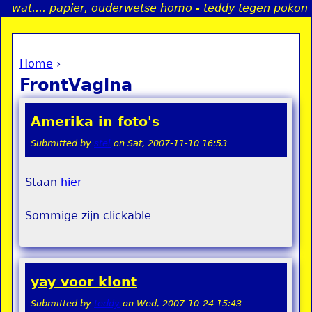
wat.... papier, ouderwetse homo - teddy tegen pokon
Jump to navigation
Home
›
a
You are here
FrontVagina
i
Amerika in foto's
n
Submitted by
stel
on
Sat, 2007-11-10 16:53
e
Staan
hier
n
Sommige zijn clickable
u
yay voor klont
Submitted by
teddy
on
Wed, 2007-10-24 15:43