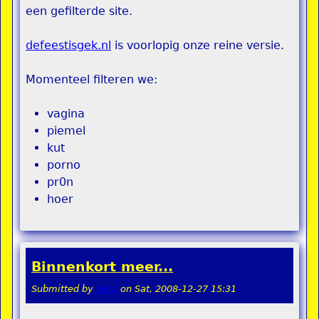
een gefilterde site.
defeestisgek.nl
is voorlopig onze reine versie.
Momenteel filteren we:
vagina
piemel
kut
porno
pr0n
hoer
Binnenkort meer...
Submitted by
remi
on
Sat, 2008-12-27 15:31