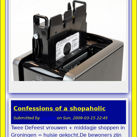
Confessions of a shopaholic
Submitted by
ULIfant
on
Sun, 2009-03-15 22:45
Twee DeFeest vrouwen + middagje shoppen in
Groningen = huisje gekocht.De bewoners zijn