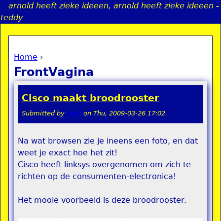
arnold heeft zieke ideeen, arnold heeft zieke ideeen -
Jump to navigation
teddy
Home
›
a
You are here
FrontVagina
i
Cisco maakt broodrooster
n
Submitted by
remi
on
Thu, 2009-03-26 17:02
e
Na wat browsen zie je ineens een foto, en dat
weet je exact hoe het zit!
n
Cisco heeft linksys overgenomen om zich te
u
richten op de consumenten-electronica!
Het mooie voorbeeld is deze broodrooster.