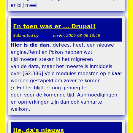
er blij mee!
En toen was er ... Drupal!
Submitted by
pokon
on
Fri, 2009-03-06 13:46
Hier is die dan.
deFeest heeft een nieuwe
engine.Remi en Pokon hebben wat
tijd moeten steken in het migreren
van de data, maar het meeste is inmiddels
over.[G2:386] Vele modules moesten op elkaar
worden gestapeld om zover te komen
;). Echter blijft er nog genoeg te
doen voor de komende tijd. Aanmoedigingen
en opmerkingen zijn dan ook vanharte
welkom,
He, da's nieuws