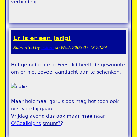
verbinding.......
Er is er een jarig!
Submitted by
pokon
on
Wed, 2005-07-13 22:24
Het gemiddelde deFeest lid heeft de gewoonte
om er niet zoveel aandacht aan te schenken.
Maar helemaal geruisloos mag het toch ook
niet voorbij gaan.
Vrijdag avond dus ook maar mee naar
O'Cealleighs
smunt
?
?