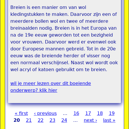
Breien is een manier om van wol
kledingstukken te maken. Daarvoor zijn een of
meerdere bollen wol en twee of meerdere
breinaalden nodig. Breien is in het Europa van
na de 19e eeuw geworden tot een bezigheid
voor vrouwen. Daarvoor werd er evenwel ook
door Europese mannen gebreid. Tot in de 20e
eeuw was de breiende herder of visser nog
een normaal verschijnsel. Naast wol wordt ook
wel acryl of katoen gebruikt om te breien.
wil je meer lezen over dit boeiende
onderwerp? klik hier
« first
‹ previous
…
16
17
18
19
Pages
20
21
22
23
24
…
next ›
last »