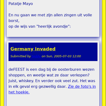
Patatje Mayo
En nu gaan we met zijn allen zingen uit volle
borst,
op de wijs van "heerlijk avondje":
Germany invaded
Submitted by
teddy
on
Sun, 2005-07-03 12:00
deFEEST is een dag bij de oosterburen wezen
shoppen, en weetje wat ze daar verkopen?
Juist, whiskey. En verder ook veel zut. Het was
in elk geval erg gezwellig daar.
Zie de foto's in
het hoekje.