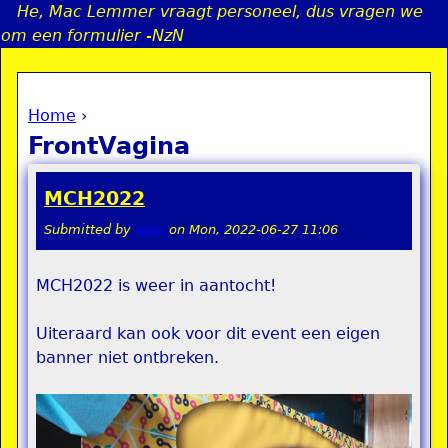
He, Mac Lemmer vraagt personeel, dus vragen we
Jump to navigation
om een formulier -NzN
Home
›
a
You are here
FrontVagina
i
MCH2022
n
Submitted by
remi
on
Mon, 2022-06-27 11:06
e
MCH2022 is weer in aantocht!
n
Uiteraard kan ook voor dit event een eigen
u
banner niet ontbreken.