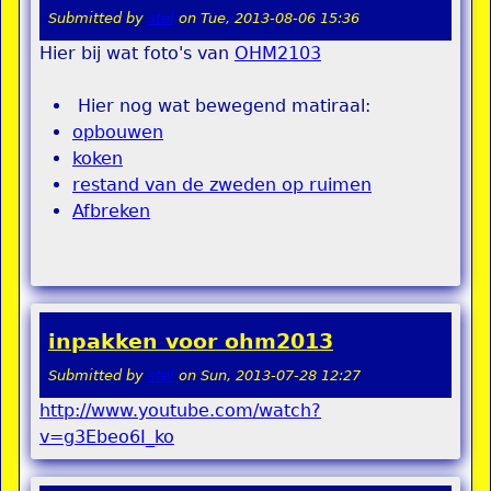
Submitted by
stel
on
Tue, 2013-08-06 15:36
Hier bij wat foto's van
OHM2103
Hier nog wat bewegend matiraal:
opbouwen
koken
restand van de zweden op ruimen
Afbreken
inpakken voor ohm2013
Submitted by
stel
on
Sun, 2013-07-28 12:27
http://www.youtube.com/watch?
v=g3Ebeo6I_ko