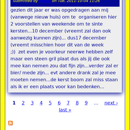
Submitted by
Momo
on
Tue, 2011-10-04 11:26
gezien dit jaar er was opgedragen aan mij
(vanwege nieuw huis) om te organiseren hier
2 voorstellen van weekende om te sinte
kersten...10 december (vreemt zal dan ook
aanwezig kunnen zijn)... dus17 december
(vreemt misschien hoor dit van de week
;)) zet even je voorkeur neerwe hebben zelf
maar een steen gril plaat dus als jij die ook
mee kan nemen zou dat fijn zijn...verder zal er
bier/ mede zijn... evt andere drank zal je mee
moeten nemen...de kerst boom zal miss staan
als ik er een plaats voor kan bedenken...
1
2
3
4
5
6
7
8
9
…
next ›
Pages
last »