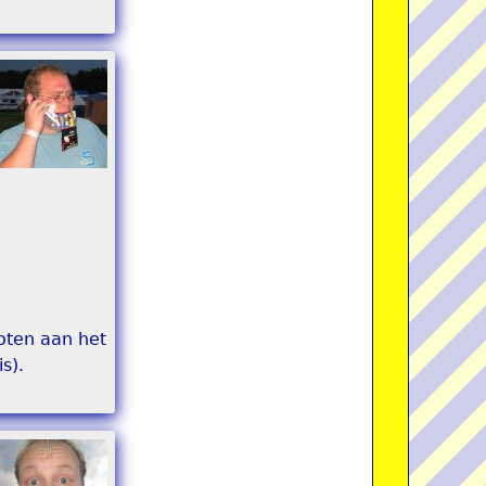
loten aan het
s).