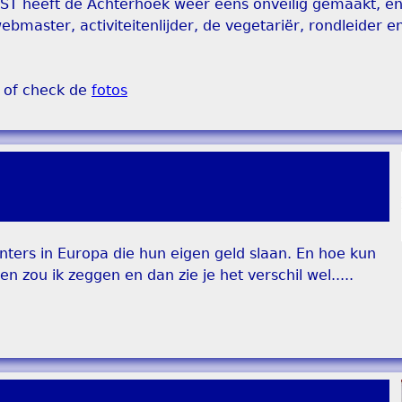
EST heeft de Achterhoek weer eens onveilig gemaakt, e
ebmaster, activiteitenlijder, de vegetariër, rondleider e
of check de
fotos
munters in Europa die hun eigen geld slaan. En hoe kun
en zou ik zeggen en dan zie je het verschil wel.....