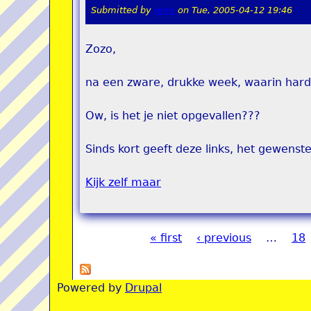
Submitted by
remi
on
Tue, 2005-04-12 19:46
Zozo,
na een zware, drukke week, waarin hard g
Ow, is het je niet opgevallen???
Sinds kort geeft deze links, het gewenste
Kijk zelf maar
« first
‹ previous
…
18
Pages
Powered by
Drupal