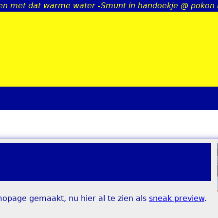
n met dat warme water -Smunt in handoekje @ pokon 
Jump to navigation
opage gemaakt, nu hier al te zien als
sneak preview
.