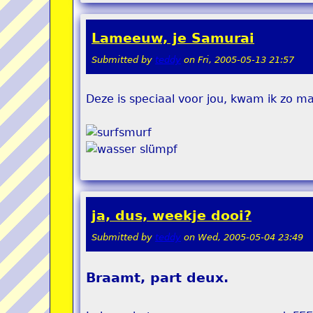
Lameeuw, je Samurai
Submitted by
teddy
on
Fri, 2005-05-13 21:57
Deze is speciaal voor jou, kwam ik zo m
ja, dus, weekje dooi?
Submitted by
teddy
on
Wed, 2005-05-04 23:49
Braamt, part deux.