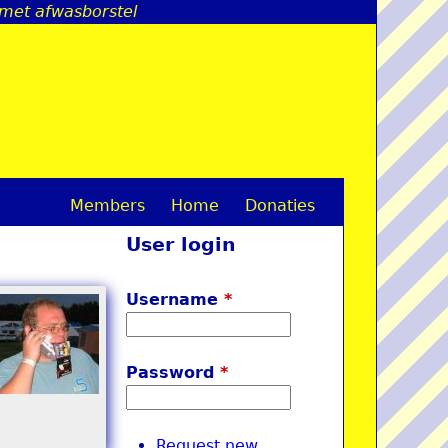
met afwasborstel
Members
Home
Donaties
M
User login
a
i
Username
*
n
m
Password
*
e
n
Request new