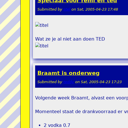
Speciaal voor remi en ted
Submitted by
stel
on
Sat, 2005-04-23 17:48
Wat ze je al niet aan doen TED
Braamt is onderweg
Submitted by
teddy
on
Sat, 2005-04-23 17:23
Volgende week Braamt, alvast een voorp
Momenteel staat de drankvoorraad er vri
2 vodka 0.7