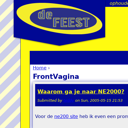
ophoude
Home
›
You are here
FrontVagina
Waarom ga je naar NE2000?
Submitted by
teddy
on
Sun, 2005-05-15 21:53
Voor de
ne200 site
heb ik even een prom