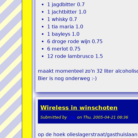
1 jagdbitter 0.7
1 jachtbitter 1.0
1 whisky 0.7
1 tia maria 1.0
1 bayleys 1.0
6 droge rode wijn 0.75
6 merlot 0.75
12 rode lambrusco 1.5
maakt momenteel zo'n 32 liter alcoholis
Bier is nog onderweg :-)
Wireless in winschoten
Submitted by
stel
on
Thu, 2005-04-21 08:36
op de hoek olieslagerstraat/gasthuislaan