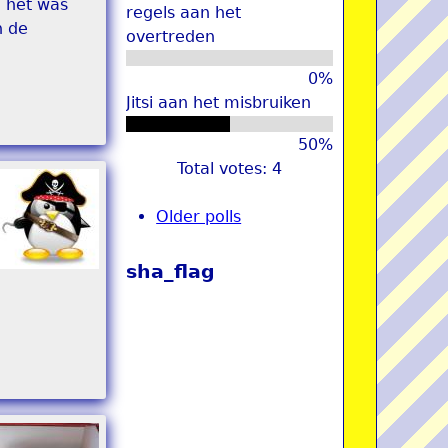
n het was
regels aan het
n de
overtreden
0%
Jitsi aan het misbruiken
50%
Total votes: 4
Older polls
sha_flag